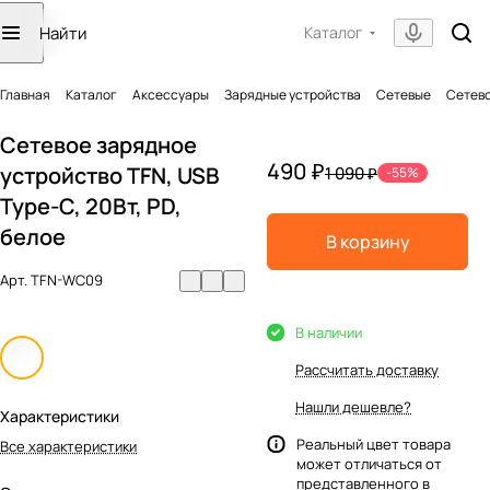
Каталог
Главная
Каталог
Аксессуары
Зарядные устройства
Сетевые
Сетево
Сетевое зарядное
490 ₽
устройство TFN, USB
1 090 ₽
-55%
Type-C, 20Вт, PD,
белое
В корзину
Арт.
TFN-WC09
В наличии
Рассчитать доставку
Нашли дешевле?
Характеристики
Реальный цвет товара
Все характеристики
может отличаться от
представленного в