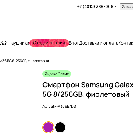
+7 (4012) 336-006
Заказ
Скидки и акции
с
Наушники
Блог
Доставка и оплата
Конта
A36 5G 8/256GB, фиолетовый
Яндекс Сплит
Смартфон Samsung Galax
5G 8/256GB, фиолетовый
Арт.
SM-A366B/DS