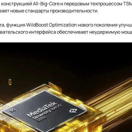
, конструкцией All-Big-Core и передовым техпроцессом TS
ивает новые стандарты производительности.
ra, функция WildBoost Optimization нового поколения улуч
зовательского интерфейса обеспечивает неудержимую мощ