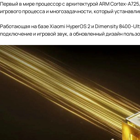
Первый в мире процессор с архитектурой ARM Cortex-A725
игрового процесса и многозадачности, который устанавл
Работающая на базе Xiaomi HyperOS 2 и Dimensity 8400-Ult
подключение и игровой звук, а обновленный дизайн поль