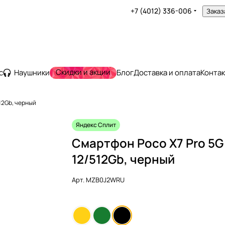
+7 (4012) 336-006
Заказ
Скидки и акции
с
Наушники
Блог
Доставка и оплата
Конта
12Gb, черный
Яндекс Сплит
Смартфон Poco X7 Pro 5G
12/512Gb, черный
Арт.
MZB0J2WRU