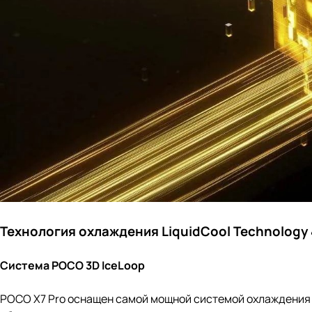
Технология охлаждения LiquidCool Technology 
Система POCO 3D IceLoop
POCO X7 Pro оснащен самой мощной системой охлаждения 