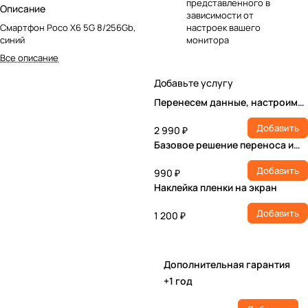
представленного в
Описание
зависимости от
Смартфон Poco X6 5G 8/256Gb,
настроек вашего
синий
монитора
Все описание
Добавьте услугу
Перенесем данные, настроим
учетную запись, установим ПО
Добавить
2 990 ₽
Базовое решение переноса и
настройки
Добавить
990 ₽
Наклейка пленки на экран
Добавить
1 200 ₽
Дополнительная гарантия
+1 год