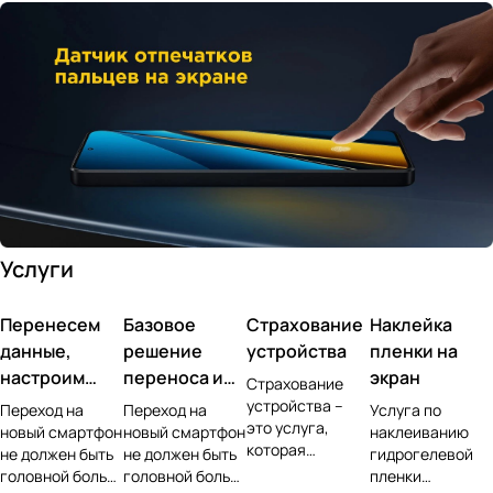
Услуги
Перенесем
Базовое
Страхование
Наклейка
данные,
решение
устройства
пленки на
настроим
переноса и
экран
Страхование
учетную
настройки
устройства –
Переход на
Переход на
Услуга по
это услуга,
запись,
новый смартфон
новый смартфон
наклеиванию
которая
не должен быть
не должен быть
гидрогелевой
установим ПО
позволяет
головной болью.
головной болью.
пленки