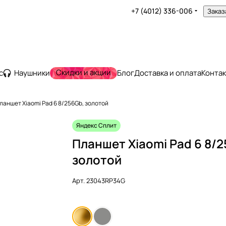
+7 (4012) 336-006
Заказ
Скидки и акции
с
Наушники
Блог
Доставка и оплата
Конта
ланшет Xiaomi Pad 6 8/256Gb, золотой
Яндекс Сплит
Планшет Xiaomi Pad 6 8/2
золотой
Арт.
23043RP34G