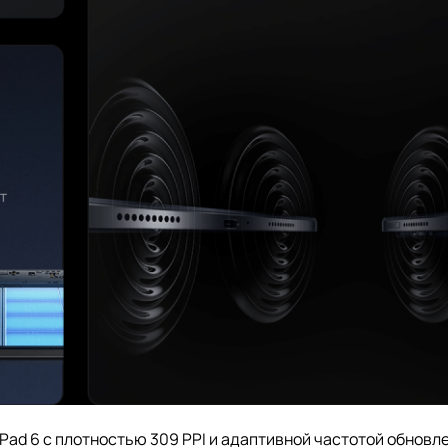
Pad 6 с плотностью 309 PPI и адаптивной частотой обновле