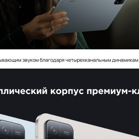
ывающим звуком благодаря четырехканальным динамикам в