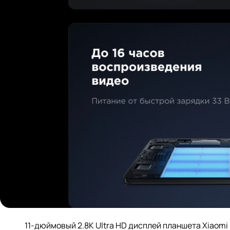
11-дюймовый 2.8K Ultra HD дисплей планшета Xiaomi 