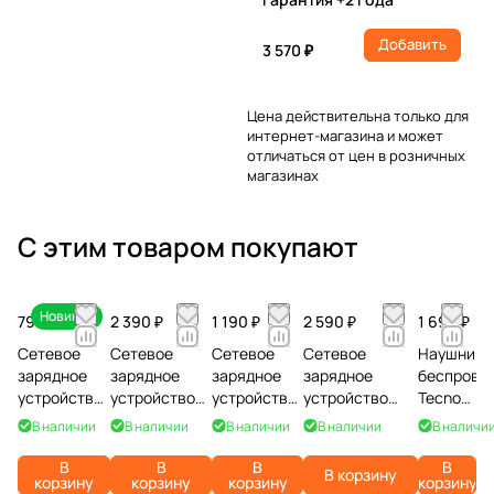
Добавить
3 570 ₽
Цена действительна только для
интернет-магазина и может
отличаться от цен в розничных
магазинах
С этим товаром покупают
Новинка
790 ₽
2 390 ₽
1 190 ₽
2 590 ₽
1 690 ₽
Сетевое
Сетевое
Сетевое
Сетевое
Наушники
зарядное
зарядное
зарядное
зарядное
беспрово
устройство
устройство
устройство
устройство
Tecno
Zibelino Fast
Baseus GAN
Borasco
Remax Mecha
Buds 4,
В наличии
В наличии
В наличии
В наличии
В наличи
Charge 25W
45W Type-C
Super
Warrior RP-
белые
Type-C PD,
P10176800213-
Charge
U106, 2 Type-C
В
В
В
В
В корзину
корзину
корзину
корзину
корзину
белый
00, белый
PD+QC, 45W,
+ USB, 140W,