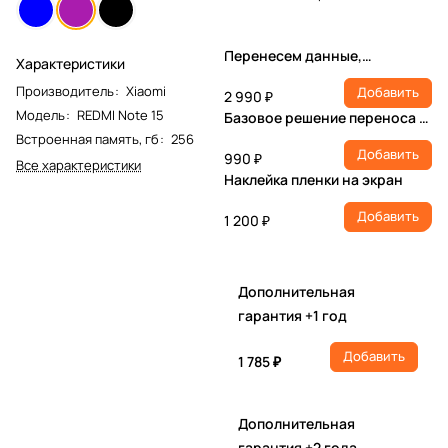
Перенесем данные,
Характеристики
настроим учетную запись,
Производитель
:
Xiaomi
Добавить
установим ПО
2 990 ₽
Модель
:
REDMI Note 15
Базовое решение переноса и
настройки
Встроенная память, гб
:
256
Добавить
990 ₽
Все характеристики
Наклейка пленки на экран
Добавить
1 200 ₽
Дополнительная
гарантия +1 год
Добавить
1 785 ₽
Дополнительная
гарантия +2 года