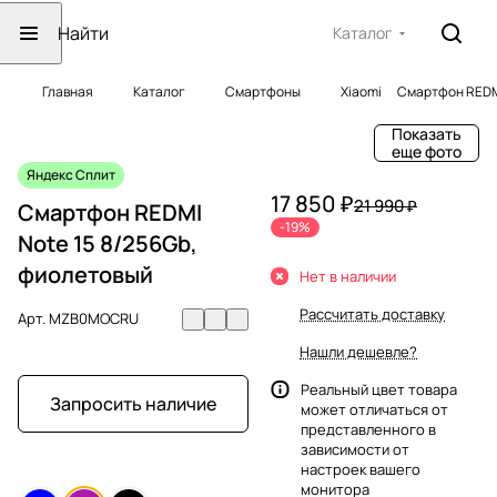
Каталог
Главная
Каталог
Смартфоны
Xiaomi
Смартфон REDMI
Показать
еще фото
Яндекс Сплит
17 850 ₽
21 990 ₽
Смартфон REDMI
-19%
Note 15 8/256Gb,
фиолетовый
Нет в наличии
Рассчитать доставку
Арт.
MZB0MOCRU
Нашли дешевле?
Реальный цвет товара
Запросить наличие
может отличаться от
представленного в
зависимости от
настроек вашего
монитора