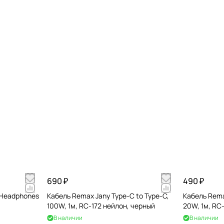
690 ₽
490 ₽
r Headphones
Кабель Remax Jany Type-C to Type-C,
Кабель Remax
100W, 1м, RC-172 нейлон, черный
20W, 1м, RC
В наличии
В наличии