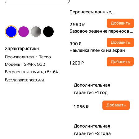
Перенесем данные,
настроим учетную запись,
Добавить
установим ПО
2 990 ₽
Базовое решение переноса и
настройки
Добавить
990 ₽
Характеристики
Наклейка пленки на экран
Производитель
:
Tecno
Добавить
1 200 ₽
Модель
:
SPARK Go 3
Встроенная память, гб
:
64
Все характеристики
Дополнительная
гарантия +1 год
Добавить
1 066 ₽
Дополнительная
гарантия +2 года