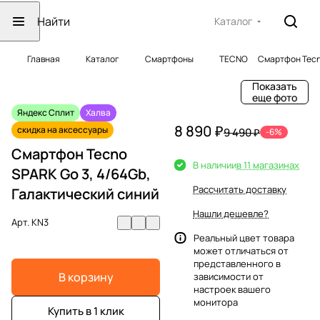
Каталог
Главная
Каталог
Смартфоны
TECNO
Смартфон Tecno
Показать
еще фото
Яндекс Сплит
Халва
8 890 ₽
скидка на аксессуары
9 490 ₽
-6%
Смартфон Tecno
В наличии
в 11 магазинах
SPARK Go 3, 4/64Gb,
Рассчитать доставку
Галактический синий
Нашли дешевле?
Арт.
KN3
Реальный цвет товара
может отличаться от
представленного в
В корзину
зависимости от
настроек вашего
монитора
Купить в 1 клик