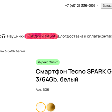
+7 (4012) 336-006
Заказ
Скидки и акции
с
Наушники
Блог
Доставка и оплата
Конта
24 3/64Gb, белый
Яндекс Сплит
Смартфон Tecno SPARK G
3/64Gb, белый
Арт.
BG6