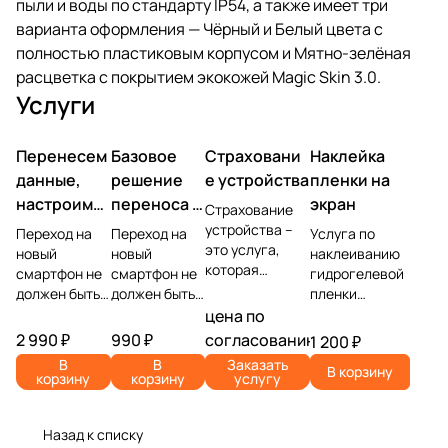
пыли и воды по стандарту IP54, а также имеет три
варианта оформления — Чёрный и Белый цвета с
полностью пластиковым корпусом и Мятно-зелёная
расцветка с покрытием экокожей Magic Skin 3.0.
Услуги
Перенесем
Базовое
Страховани
Наклейка
данные,
решение
е устройства
пленки на
настроим
переноса и
экран
Страхование
учетную
настройки
устройства –
Переход на
Переход на
Услуга по
это услуга,
запись,
новый
новый
наклеиванию
которая
смартфон не
смартфон не
гидрогелевой
установим
позволяет
должен быть
должен быть
пленки
ПО
защитить
головной
головной
представляет
цена по
владельца
болью.
болью.
собой процесс
2 990 ₽
990 ₽
согласованию
1 200 ₽
устройства от
Доверьте
Доверьте
защиты экрана
В
В
Заказать
различных
В корзину
самую
самую
мобильного
корзину
корзину
услугу
рисков,
сложную
сложную
устройства от
связанных с
часть —
часть —
царапин и
его
перенос
перенос
повреждений с
Назад к списку