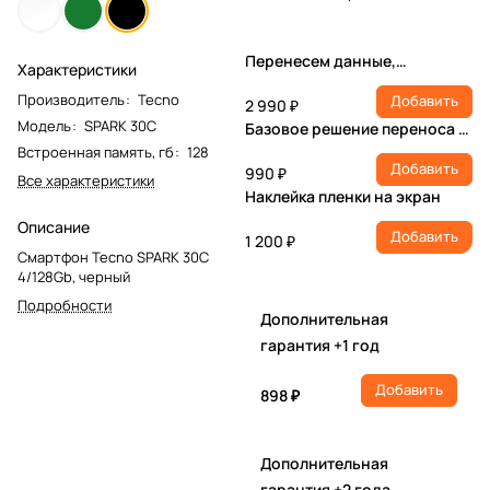
Перенесем данные,
Характеристики
настроим учетную запись,
Производитель
:
Tecno
Добавить
установим ПО
2 990 ₽
Модель
:
SPARK 30C
Базовое решение переноса и
настройки
Встроенная память, гб
:
128
Добавить
990 ₽
Все характеристики
Наклейка пленки на экран
Описание
Добавить
1 200 ₽
Смартфон Tecno SPARK 30C
4/128Gb, черный
Подробности
Дополнительная
гарантия +1 год
Добавить
898 ₽
Дополнительная
гарантия +2 года