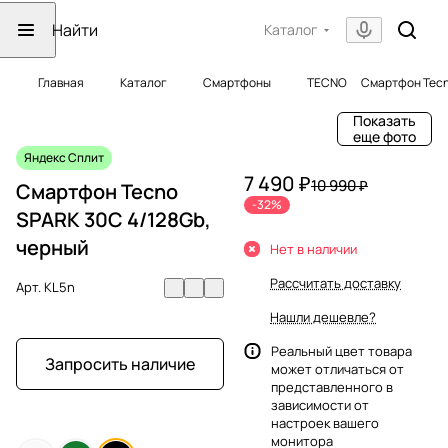
Каталог
Главная
Каталог
Смартфоны
TECNO
Смартфон Tecn
Показать
еще фото
Яндекс Сплит
7 490 ₽
10 990 ₽
Смартфон Tecno
-32%
SPARK 30C 4/128Gb,
черный
Нет в наличии
Рассчитать доставку
Арт.
KL5n
Нашли дешевле?
Реальный цвет товара
Запросить наличие
может отличаться от
представленного в
зависимости от
настроек вашего
монитора