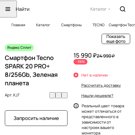
Каталог
Главная
Каталог
Смартфоны
TECNO
Смартфон Tecn
Показать
еще фото
Яндекс Сплит
15 990 ₽
24 990 ₽
Смартфон Tecno
-36%
SPARK 20 PRO+
8/256Gb, Зеленая
Нет в наличии
планета
Рассчитать доставку
Арт.
KJ7
Нашли дешевле?
Реальный цвет товара
может отличаться от
представленного в
Запросить наличие
зависимости от
настроек вашего
монитора