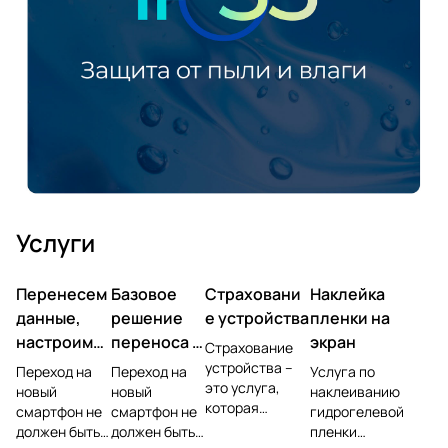
Услуги
Перенесем
Базовое
Страховани
Наклейка
данные,
решение
е устройства
пленки на
настроим
переноса и
экран
Страхование
учетную
настройки
устройства –
Переход на
Переход на
Услуга по
это услуга,
запись,
новый
новый
наклеиванию
которая
смартфон не
смартфон не
гидрогелевой
установим
позволяет
должен быть
должен быть
пленки
ПО
защитить