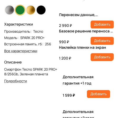
Перенесем данные,
настроим учетную запись,
Характеристики
Добавить
установим ПО
2 990 ₽
Базовое решение переноса и
Производитель
:
Tecno
настройки
Модель
:
SPARK 20 PRO+
Добавить
990 ₽
Встроенная память, гб
:
256
Наклейка пленки на экран
Все характеристики
Добавить
1 200 ₽
Описание
Смартфон Tecno SPARK 20 PRO+
8/256Gb, Зеленая планета
Дополнительная
Подробности
гарантия +1 год
Добавить
1 599 ₽
Дополнительная
гарантия +2 года