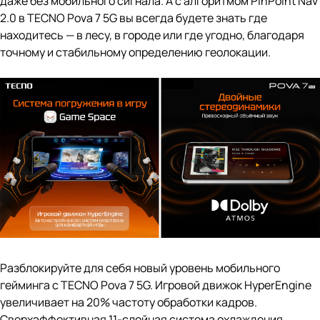
даже без мобильного сигнала. А с алгоритмом PinPoint Nav
2.0 в TECNO Pova 7 5G вы всегда будете знать где
находитесь — в лесу, в городе или где угодно, благодаря
точному и стабильному определению геолокации.
Разблокируйте для себя новый уровень мобильного
гейминга с TECNO Pova 7 5G. Игровой движок HyperEngine
увеличивает на 20% частоту обработки кадров.
Сверхэффективная 11-слойная система охлаждения