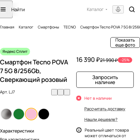
Каталог
Главная
Каталог
Смартфоны
TECNO
Смартфон Tecno POVA 7 5G 8/25
Показать
еще фото
Яндекс Сплит
16 390 ₽
21 990 ₽
-25%
Смартфон Tecno POVA
7 5G 8/256Gb,
Запросить
Сверкающий розовый
наличие
Арт.
LJ7
Нет в наличии
Рассчитать доставку
Нашли дешевле?
Реальный цвет товара
Характеристики
может отличаться от
Все характеристики