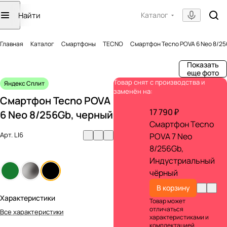
Каталог
Главная
Каталог
Смартфоны
TECNO
Смартфон Tecno POVA 6 Neo 8/25
Показать
еще фото
Товар снят с производства и
Яндекс Сплит
заменён на:
Смартфон Tecno POVA
17 790 ₽
6 Neo 8/256Gb, черный
Смартфон Tecno
Арт.
LI6
POVA 7 Neo
8/256Gb,
Индустриальный
чёрный
В корзину
Характеристики
Товар может
отличаться
Все характеристики
характеристиками и
комплектацией