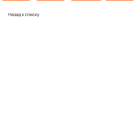
рисков,
настройку —
настройку —
устройства от
связанных с его
нашим
нашим
царапин и
повреждением,
специалистам.
специалистам.
повреждений с
Назад к списку
утратой или
помощью
кражей.
специального
материала –
гидрогеля.