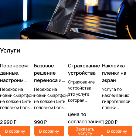
Услуги
Перенесем
Базовое
Страхование
Наклейка
данные,
решение
устройства
пленки на
настроим
переноса и
экран
Страхование
учетную
настройки
устройства –
Переход на
Переход на
Услуга по
это услуга,
запись,
новый смартфон
новый смартфон
наклеиванию
которая
не должен быть
не должен быть
гидрогелевой
установим ПО
позволяет
головной болью.
головной болью.
пленки
защитить
Доверьте самую
Доверьте самую
представляет
цена по
владельца
сложную часть
сложную часть
собой процесс
согласованию
2 990 ₽
990 ₽
1 200 ₽
устройства от
— перенос
— перенос
защиты экрана
Заказать
различных
В корзину
В корзину
В корзину
данных и
данных и
мобильного
услугу