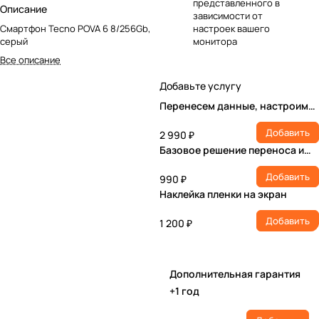
представленного в
Описание
зависимости от
Смартфон Tecno POVA 6 8/256Gb,
настроек вашего
серый
монитора
Все описание
Добавьте услугу
Перенесем данные, настроим
учетную запись, установим ПО
Добавить
2 990 ₽
Базовое решение переноса и
настройки
Добавить
990 ₽
Наклейка пленки на экран
Добавить
1 200 ₽
Дополнительная гарантия
+1 год