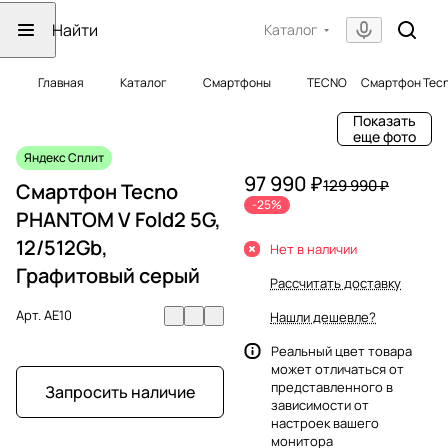
Каталог
Главная
Каталог
Смартфоны
TECNO
Смартфон Tecn
Показать
еще фото
Яндекс Сплит
97 990 ₽
129 990 ₽
Смартфон Tecno
-25%
PHANTOM V Fold2 5G,
12/512Gb,
Нет в наличии
Графитовый серый
Рассчитать доставку
Арт.
AE10
Нашли дешевле?
Реальный цвет товара
может отличаться от
представленного в
Запросить наличие
зависимости от
настроек вашего
монитора