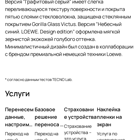
Версия "Графитовый серый" имеет слегка
переливающуюся текстуру поверхности и покрыта
пятью слоями стекловолокна, защищена стеклянным
покрытием Gorilla Glass Victus. Версия "Небесный
синий. LOEWE. Design edition" оформлена мягкой
зернистой экокожей голубого оттенка.
Минималистичный дизайн был создан в коллаборации
с брендом премиальной немецкой техники Loewe.
* согласно данным тестов TECNO Lab.
Услуги
Перенесем
Базовое
Страховани
Наклейка
данные,
решение
е устройства
пленки на
настроим
переноса и
экран
Страхование
учетную
настройки
устройства –
Переход на
Переход на
Услуга по
это услуга,
запись,
новый
новый
наклеиванию