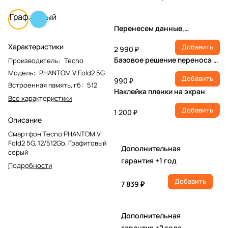
Графитовый
Перенесем данные,
настроим учетную запись,
Характеристики
Добавить
установим ПО
2 990 ₽
Базовое решение переноса и
Производитель
:
Tecno
настройки
Модель
:
PHANTOM V Fold2 5G
Добавить
990 ₽
Встроенная память, гб
:
512
Наклейка пленки на экран
Все характеристики
Добавить
1 200 ₽
Описание
Смартфон Tecno PHANTOM V
Fold2 5G, 12/512Gb, Графитовый
Дополнительная
серый
гарантия +1 год
Подробности
Добавить
7 839 ₽
Дополнительная
гарантия +2 года