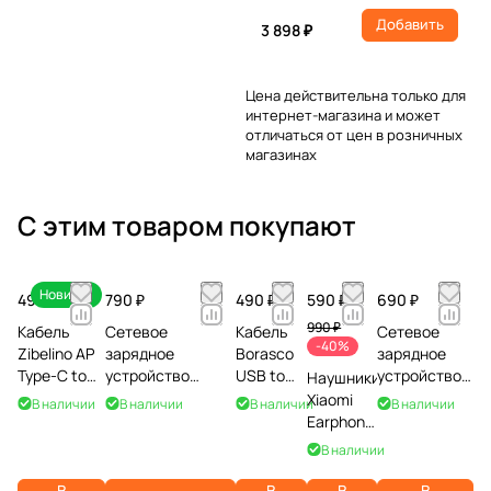
Добавить
3 898 ₽
Цена действительна только для
интернет-магазина и может
отличаться от цен в розничных
магазинах
С этим товаром покупают
Новинка
490 ₽
790 ₽
490 ₽
590 ₽
690 ₽
990 ₽
Кабель
Сетевое
Кабель
Сетевое
-40%
Zibelino AP
зарядное
Borasco
зарядное
Type-C to
устройство
USB to
устройство
Наушники
Type-C
Borasco PD USB +
Type-C,
Canyon.
Xiaomi
В наличии
В наличии
В наличии
В наличии
60W, 3A, 1м,
Type-C, PD + QC
2A, 1м,
2xUSB CNE-
Earphones
белый
3.0, 20W, белое
белый
CHA07B
Type-C,
В наличии
черные
В
В
В
В