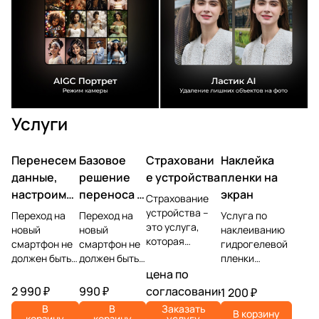
Услуги
Перенесем
Базовое
Страховани
Наклейка
данные,
решение
е устройства
пленки на
настроим
переноса и
экран
Страхование
учетную
настройки
устройства –
Переход на
Переход на
Услуга по
это услуга,
запись,
новый
новый
наклеиванию
которая
смартфон не
смартфон не
гидрогелевой
установим
позволяет
должен быть
должен быть
пленки
ПО
защитить
головной
головной
представляет
цена по
владельца
болью.
болью.
собой процесс
2 990 ₽
990 ₽
согласованию
1 200 ₽
устройства от
Доверьте
Доверьте
защиты экрана
В
В
Заказать
различных
В корзину
самую
самую
мобильного
корзину
корзину
услугу