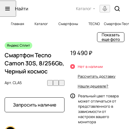
Каталог
Главная
Каталог
Смартфоны
TECNO
Смартфон Tecn
Показать
еще фото
Яндекс Сплит
19 490 ₽
Смартфон Tecno
Camon 30S, 8/256Gb,
Нет в наличии
Черный космос
Рассчитать доставку
Арт.
CLA5
Нашли дешевле?
Реальный цвет товара
может отличаться от
Запросить наличие
представленного в
зависимости от
настроек вашего
монитора