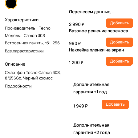
Перенесем данные,
настроим учетную запись,
Характеристики
Добавить
установим ПО
2 990 ₽
Производитель
:
Tecno
Базовое решение переноса и
Модель
:
Camon 30S
настройки
Добавить
Встроенная память, гб
:
256
990 ₽
Наклейка пленки на экран
Все характеристики
Добавить
1 200 ₽
Описание
Смартфон Tecno Camon 30S,
8/256Gb, Черный космос
Дополнительная
Подробности
гарантия +1 год
Добавить
1 949 ₽
Дополнительная
гарантия +2 года