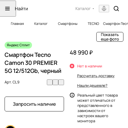
Каталог
Главная
Каталог
Смартфоны
TECNO
Смартфон Tecn
Показать
еще фото
Яндекс Сплит
48 990 ₽
Смартфон Tecno
Camon 30 PREMIER
Нет в наличии
5G 12/512Gb, черный
Рассчитать доставку
Арт.
CL9
Нашли дешевле?
Реальный цвет товара
может отличаться от
Запросить наличие
представленного в
зависимости от
настроек вашего
монитора