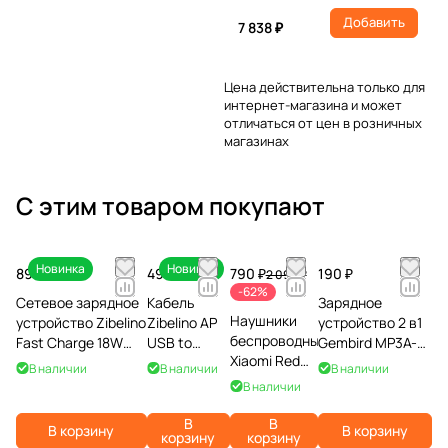
Добавить
7 838 ₽
Цена действительна только для
интернет-магазина и может
отличаться от цен в розничных
магазинах
С этим товаром покупают
Новинка
Новинка
890 ₽
490 ₽
790 ₽
190 ₽
2 090 ₽
-62%
Сетевое зарядное
Кабель
Зарядное
Наушники
устройство Zibelino
Zibelino AP
устройство 2 в1
беспроводные
Fast Charge 18W
USB to
Gembird MP3A-
Xiaomi Redmi
USB QC/20W Type-
Type-C 12W,
UC-AC4 220V-
В наличии
В наличии
В наличии
Buds 4 Lite,
C PD, белый
2.4A, 2м,
12V-5V USB A,
В наличии
черный
черный
белые
В
В
В корзину
В корзину
корзину
корзину