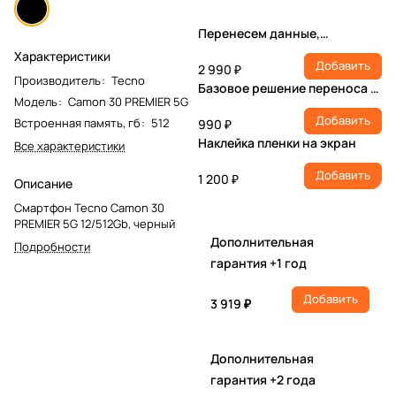
Перенесем данные,
настроим учетную запись,
Характеристики
Добавить
установим ПО
2 990 ₽
Производитель
:
Tecno
Базовое решение переноса и
Модель
:
Camon 30 PREMIER 5G
настройки
Добавить
Встроенная память, гб
:
512
990 ₽
Наклейка пленки на экран
Все характеристики
Добавить
1 200 ₽
Описание
Смартфон Tecno Camon 30
PREMIER 5G 12/512Gb, черный
Дополнительная
Подробности
гарантия +1 год
Добавить
3 919 ₽
Дополнительная
гарантия +2 года