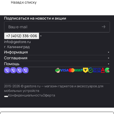
его
перенос
перенос
повреждений с
Назад к списку
повреждением,
данных и
данных и
помощью
утратой или
настройку —
настройку —
специального
кражей.
нашим
нашим
материала –
Подписаться
на новости и акции
специалиста
специалиста
гидрогеля.
м.
м.
+7 (4012) 336-006
info@gastore.ru
г. Калининград
Информация
Соглашения
Помощь
2015-2026 © gastore.ru — магазин гаджетов и аксессуаров для
мобильных устройств
Конфиденциальность
Оферта