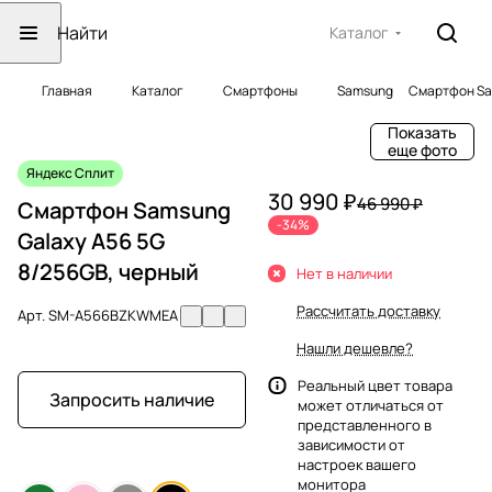
Каталог
Главная
Каталог
Смартфоны
Samsung
Смартфон Sam
Показать
еще фото
Яндекс Сплит
30 990 ₽
46 990 ₽
Смартфон Samsung
-34%
Galaxy A56 5G
8/256GB, черный
Нет в наличии
Рассчитать доставку
Арт.
SM-A566BZKWMEA
Нашли дешевле?
Реальный цвет товара
Запросить наличие
может отличаться от
представленного в
зависимости от
настроек вашего
монитора