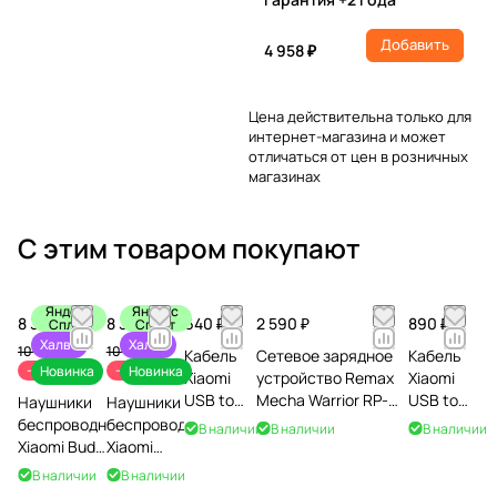
Добавить
4 958 ₽
Цена действительна только для
интернет-магазина и может
отличаться от цен в розничных
магазинах
С этим товаром покупают
Яндекс
Яндекс
8 390 ₽
8 390 ₽
640 ₽
2 590 ₽
890 ₽
Сплит
Сплит
Халва
Халва
10 190 ₽
10 190 ₽
Кабель
Сетевое зарядное
Кабель
-18%
-18%
Новинка
Новинка
Xiaomi
устройство Remax
Xiaomi
USB to
Mecha Warrior RP-
USB to
Наушники
Наушники
Type-C,
U106, 2 Type-C +
Type-C
беспроводные
беспроводные
В наличии
В наличии
В наличии
3A, 1м,
USB, 140W, белый
6A, 1м,
Xiaomi Buds
Xiaomi
белый
белый
6,
Buds 6,
В наличии
В наличии
фиолетовые
серые