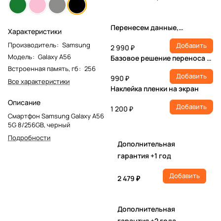
Перенесем данные,
Характеристики
настроим учетную запись,
Производитель
:
Samsung
Добавить
установим ПО
2 990 ₽
Модель
:
Galaxy A56
Базовое решение переноса и
настройки
Встроенная память, гб
:
256
Добавить
990 ₽
Все характеристики
Наклейка пленки на экран
Описание
Добавить
1 200 ₽
Смартфон Samsung Galaxy A56
5G 8/256GB, черный
Подробности
Дополнительная
гарантия +1 год
Добавить
2 479 ₽
Дополнительная
гарантия +2 года