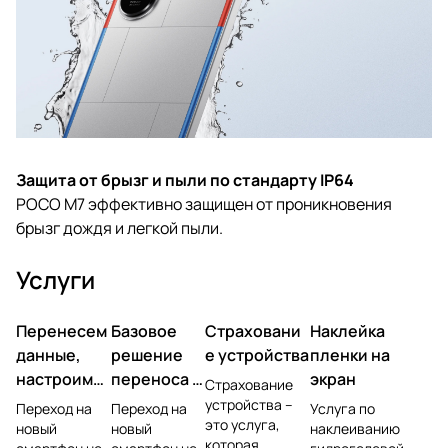
Защита от брызг и пыли по стандарту IP64
POCO M7 эффективно защищен от проникновения
брызг дождя и легкой пыли.
Услуги
Перенесем
Базовое
Страховани
Наклейка
данные,
решение
е устройства
пленки на
настроим
переноса и
экран
Страхование
учетную
настройки
устройства –
Переход на
Переход на
Услуга по
это услуга,
запись,
новый
новый
наклеиванию
которая