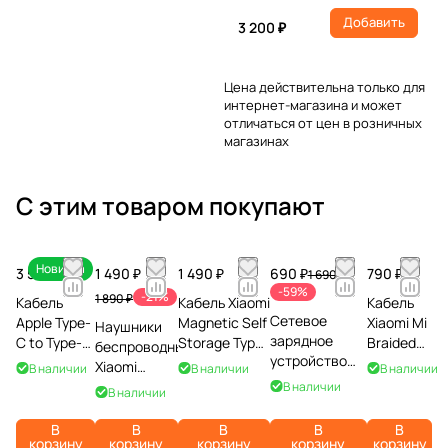
Добавить
3 200 ₽
Цена действительна только для
интернет-магазина и может
отличаться от цен в розничных
магазинах
С этим товаром покупают
Новинка
3 590 ₽
1 490 ₽
1 490 ₽
690 ₽
790 ₽
1 690 ₽
-59%
-21%
1 890 ₽
Кабель
Кабель Xiaomi
Кабель
Сетевое
Apple Type-
Magnetic Self
Xiaomi Mi
Наушники
зарядное
C to Type-C
Storage Type-
Braided
беспроводные
устройство
240W,
C to Type-C,
USB
Xiaomi
В наличии
В наличии
В наличии
Xiaomi 33W
плетеный,
6A, 1м, белый
Type-C
REDMI Buds
В наличии
В наличии
Nano Power
2м, белый
1м,
8 Active,
Adapter (Type-
черный
черные
В
В
В
В
В
C)
корзину
корзину
корзину
корзину
корзину