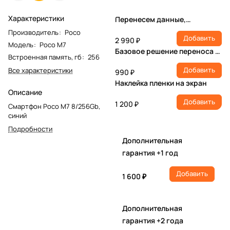
Характеристики
Перенесем данные,
настроим учетную запись,
Производитель
:
Poco
Добавить
установим ПО
2 990 ₽
Модель
:
Poco M7
Базовое решение переноса и
Встроенная память, гб
:
256
настройки
Добавить
Все характеристики
990 ₽
Наклейка пленки на экран
Описание
Добавить
1 200 ₽
Смартфон Poco M7 8/256Gb,
синий
Подробности
Дополнительная
гарантия +1 год
Добавить
1 600 ₽
Дополнительная
гарантия +2 года