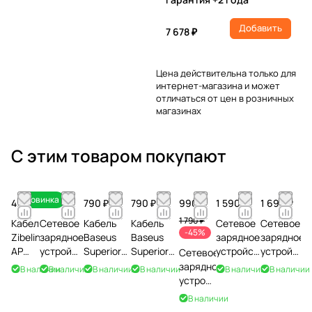
Добавить
7 678 ₽
Цена действительна только для
интернет-магазина и может
отличаться от цен в розничных
магазинах
С этим товаром покупают
Новинка
490 ₽
690 ₽
790 ₽
790 ₽
990 ₽
1 590 ₽
1 690 ₽
1 790 ₽
Кабель
Сетевое
Кабель
Кабель
Сетевое
Сетевое
-45%
Zibelino
зарядное
Baseus
Baseus
зарядное
зарядное
AP
устройство
Superior
Superior
устройство
устройств
Сетевое
USB
Xiaomi
Series
Series
Xiaomi
Borasco
зарядное
В наличии
В наличии
В наличии
В наличии
В наличии
В наличии
to
20W Fast
Fast
Fast
67W
Super
устройство
Type-
Charging
Charging
Charging
HyperCharge
Charge
Xiaomi
В наличии
C
Power
CATYS-02
CATYS-01
Power
PD+QC,
45W