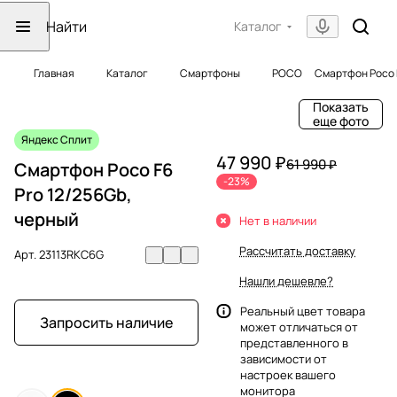
Каталог
Главная
Каталог
Смартфоны
POCO
Смартфон Poco F
Показать
еще фото
Яндекс Сплит
47 990 ₽
61 990 ₽
Смартфон Poco F6
-23%
Pro 12/256Gb,
черный
Нет в наличии
Рассчитать доставку
Арт.
23113RKC6G
Нашли дешевле?
Реальный цвет товара
Запросить наличие
может отличаться от
представленного в
зависимости от
настроек вашего
монитора