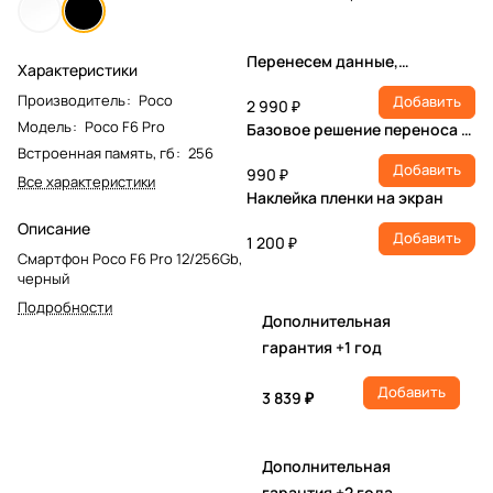
Перенесем данные,
Характеристики
настроим учетную запись,
Производитель
:
Poco
Добавить
установим ПО
2 990 ₽
Модель
:
Poco F6 Pro
Базовое решение переноса и
настройки
Встроенная память, гб
:
256
Добавить
990 ₽
Все характеристики
Наклейка пленки на экран
Описание
Добавить
1 200 ₽
Смартфон Poco F6 Pro 12/256Gb,
черный
Подробности
Дополнительная
гарантия +1 год
Добавить
3 839 ₽
Дополнительная
гарантия +2 года