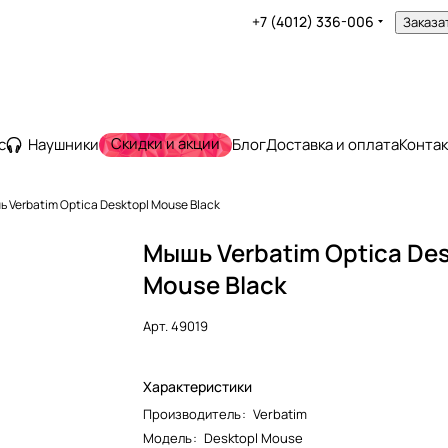
+7 (4012) 336-006
Заказа
Скидки и акции
с
Наушники
Блог
Доставка и оплата
Конта
 Verbatim Optica Desktopl Mouse Black
Мышь Verbatim Optica Des
Mouse Black
Арт.
49019
Характеристики
Производитель
:
Verbatim
Модель
:
Desktopl Mouse