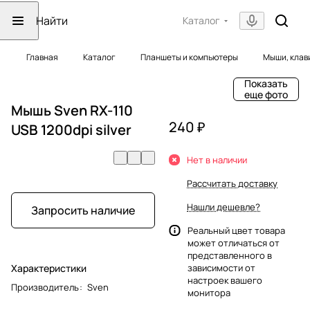
Каталог
Главная
Каталог
Планшеты и компьютеры
Мыши, клав
Показать
еще фото
Мышь Sven RX-110
240 ₽
USB 1200dpi silver
Нет в наличии
Рассчитать доставку
Нашли дешевле?
Запросить наличие
Реальный цвет товара
может отличаться от
представленного в
Характеристики
зависимости от
настроек вашего
Производитель
:
Sven
монитора