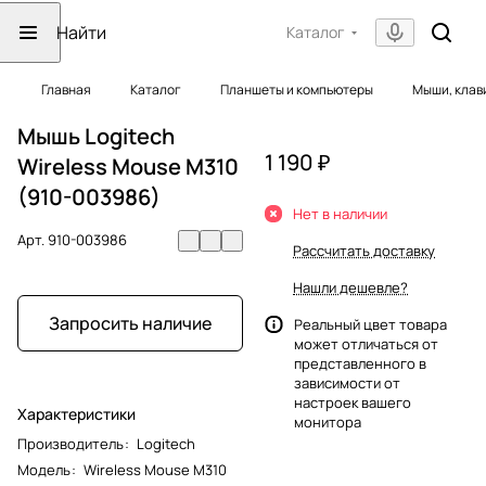
Каталог
Главная
Каталог
Планшеты и компьютеры
Мыши, клав
Мышь Logitech
1 190 ₽
Wireless Mouse M310
(910-003986)
Нет в наличии
Арт.
910-003986
Рассчитать доставку
Нашли дешевле?
Запросить наличие
Реальный цвет товара
может отличаться от
представленного в
зависимости от
настроек вашего
Характеристики
монитора
Производитель
:
Logitech
Модель
:
Wireless Mouse M310