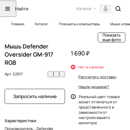
Каталог
Главная
Каталог
Планшеты и компьютеры
Мыши, клав
Показать
еще фото
Мышь Defender
1 690 ₽
Oversider GM-917
RGB
Нет в наличии
Арт.
52917
Рассчитать доставку
Нашли дешевле?
Запросить наличие
Реальный цвет товара
может отличаться от
представленного в
зависимости от
настроек вашего
Характеристики
монитора
Производитель
:
Defender