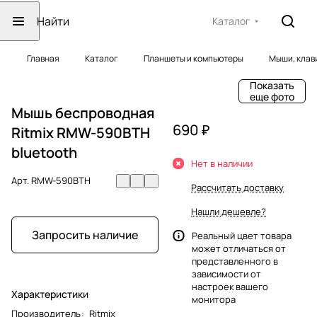
Каталог
Главная
Каталог
Планшеты и компьютеры
Мыши, клав
Показать
еще фото
Мышь беспроводная
690 ₽
Ritmix RMW-590BTH
bluetooth
Нет в наличии
Арт.
RMW-590BTH
Рассчитать доставку
Нашли дешевле?
Запросить наличие
Реальный цвет товара
может отличаться от
представленного в
зависимости от
настроек вашего
Характеристики
монитора
Производитель
:
Ritmix