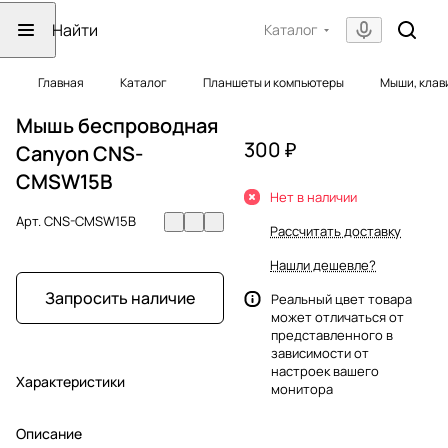
Каталог
Главная
Каталог
Планшеты и компьютеры
Мыши, клав
Мышь беспроводная
300 ₽
Canyon CNS-
CMSW15B
Нет в наличии
Арт.
CNS-CMSW15B
Рассчитать доставку
Нашли дешевле?
Запросить наличие
Реальный цвет товара
может отличаться от
представленного в
зависимости от
настроек вашего
Характеристики
монитора
Описание