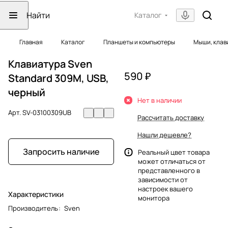
Каталог
Главная
Каталог
Планшеты и компьютеры
Мыши, клав
Клавиатура Sven
590 ₽
Standard 309M, USB,
черный
Нет в наличии
Арт.
SV-03100309UB
Рассчитать доставку
Нашли дешевле?
Запросить наличие
Реальный цвет товара
может отличаться от
представленного в
зависимости от
настроек вашего
Характеристики
монитора
Производитель
:
Sven