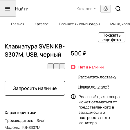
Каталог
Главная
Каталог
Планшеты и компьютеры
Мыши, клав
Показать
еще фото
Клавиатура SVEN KB-
500 ₽
S307M, USB, черный
Нет в наличии
Рассчитать доставку
Нашли дешевле?
Запросить наличие
Реальный цвет товара
может отличаться от
представленного в
Характеристики
зависимости от
настроек вашего
Производитель
:
Sven
монитора
Модель
:
KB-S307M