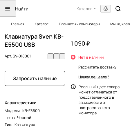
Каталог
Главная
Каталог
Планшеты и компьютеры
Мыши, клав
Клавиатура Sven KB-
1 090 ₽
E5500 USB
Арт.
SV-018061
Нет в наличии
Рассчитать доставку
Нашли дешевле?
Запросить наличие
Реальный цвет товара
может отличаться от
представленного в
Характеристики
зависимости от
настроек вашего
Модель
:
KB-E5500
монитора
Цвет
:
Черный
Тип
:
Клавиатура