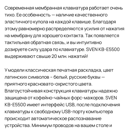
Cовременная мембранная клавиатура работает очень
тихо. Ее особенность — наличие качественного
эластичного купола на каждой клавише. Благодаря
этому равномерно распределяются усилия от нажатия
на мембрану для хорошего контакта. Так появляется
тактильная обратная связь, и вы интуитивно
дозируете силу удара по клавиатуре. SVEN KB-E5500
выдерживают свыше 20 млн. нажатий!
У модели классическая печатная раскладка, цвет
латинских символов – белый, русские буквы —
приятного красновато-охристого цвета.
Влагоустойчивая конструкция клавиатуры надежно
защищена от кофейно-чайных форс-мажоров. SVEN
KB-E5500 имеет интерфейс USB, после подключения
клавиатуры к свободному USB-порту компьютера
происходит автоматическое распознавание
устройства. Минимум проводов на вашем столе и