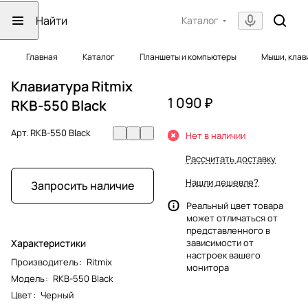
Каталог
Главная
Каталог
Планшеты и компьютеры
Мыши, клав
Клавиатура Ritmix
1 090 ₽
RKB-550 Black
Арт.
RKB-550 Black
Нет в наличии
Рассчитать доставку
Нашли дешевле?
Запросить наличие
Реальный цвет товара
может отличаться от
представленного в
Характеристики
зависимости от
настроек вашего
Производитель
:
Ritmix
монитора
Модель
:
RKB-550 Black
Цвет
:
Черный