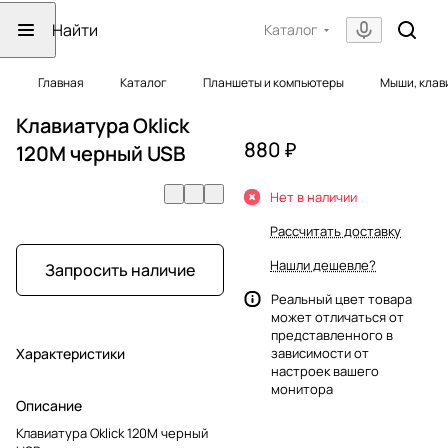
Каталог
Главная
Каталог
Планшеты и компьютеры
Мыши, клав
Клавиатура Oklick
880 ₽
120M черный USB
Нет в наличии
Рассчитать доставку
Нашли дешевле?
Запросить наличие
Реальный цвет товара
может отличаться от
представленного в
Характеристики
зависимости от
настроек вашего
монитора
Описание
Клавиатура Oklick 120M черный