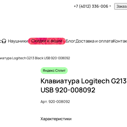
+7 (4012) 336-006
Заказ
Скидки и акции
с
Наушники
Блог
Доставка и оплата
Конта
иатура Logitech G213 Black USB 920-008092
Яндекс Сплит
Клавиатура Logitech G213
USB 920-008092
Арт.
920-008092
Характеристики