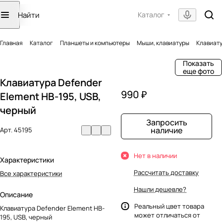
Каталог
Главная
Каталог
Планшеты и компьютеры
Мыши, клавиатуры
Клавиату
Показать
еще фото
Клавиатура Defender
990 ₽
Element HB-195, USB,
черный
Запросить
наличие
Арт.
45195
Нет в наличии
Характеристики
Рассчитать доставку
Все характеристики
Нашли дешевле?
Описание
Реальный цвет товара
Клавиатура Defender Element HB-
может отличаться от
195, USB, черный