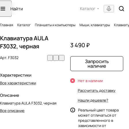
Каталог
Главная
Каталог
Планшеты и компьютеры
Мыши, клавиатуры
Клавиату
Клавиатура AULA
3 490 ₽
F3032, черная
Арт.
F3032
Запросить
наличие
Характеристики
Нет в наличии
Все характеристики
Рассчитать доставку
Описание
Нашли дешевле?
Клавиатура AULA F3032, черная
Реальный цвет товара
Все описание
может отличаться от
представленного в
зависимости от