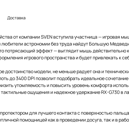
Доставка
ойства от компании SVEN вступила участница — игровая мы
ом любители астрономии без труда найдут Большую Медвед
то потрясающий эффект — выглядит мышь действительно к
ормления игрового пространства и будет привлекать к се
ое достоинство модели, не меньше радует она и техничес
оть до 3400 DPI позволит подобрать идеальное сочетание
Снизить утомляемость и повысить уровень комфорта испол
е тактильные ощущения и надежное удержание RX-G730 в л
ротектором для лучшего контакта с поверхностью пальца,
отличной помощницей как в проведении досуга, так и в рабо