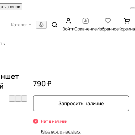
ать звонок
Каталог
Войти
Сравнение
Избранное
Корзина
кты
аншет
790 ₽
ый
Запросить наличие
Нет в наличии
Рассчитать доставку