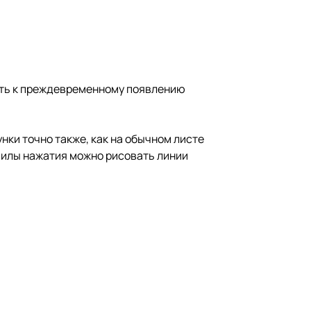
сть к преждевременному появлению
нки точно также, как на обычном листе
силы нажатия можно рисовать линии
ановятся более отчетливыми.