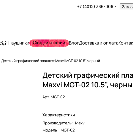
+7 (4012) 336-006
Заказ
Скидки и акции
с
Наушники
Блог
Доставка и оплата
Конта
Детский графический планшет Maxvi MGT-02 10.5", черный
Детский графический пл
Maxvi MGT-02 10.5", черн
Арт.
MGT-02
Характеристики
Производитель
:
Maxvi
Модель
:
MGT-02