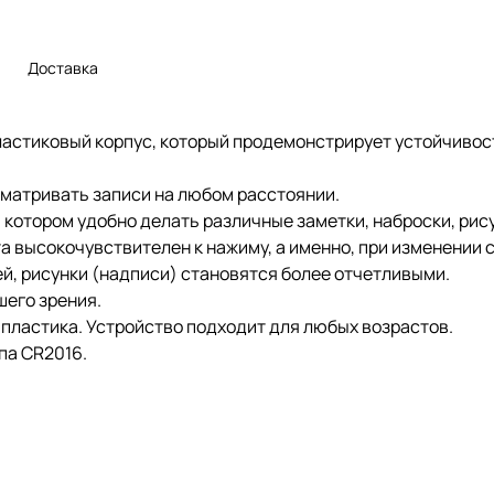
Доставка
ластиковый корпус, который продемонстрирует устойчиво
просматривать записи на любом расстоянии.
 котором удобно делать различные заметки, наброски, рису
а высокочувствителен к нажиму, а именно, при изменении 
 света на дисплей, рисунки (надписи) ст
для вашего зрения.
 пластика. Устройство подходит для любых возрастов.
па CR2016.