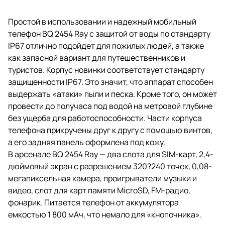
Простой в использовании и надежный мобильный
телефон BQ 2454 Ray с защитой от воды по стандарту
IP67 отлично подойдет для пожилых людей, а также
как запасной вариант для путешественников и
туристов. Корпус новинки соответствует стандарту
защищенности IP67. Это значит, что аппарат способен
выдержать «атаки» пыли и песка. Кроме того, он может
провести до получаса под водой на метровой глубине
без ущерба для работоспособности. Части корпуса
телефона прикручены друг к другу с помощью винтов,
а его задняя панель оформлена под кожу.
В арсенале BQ 2454 Ray — два слота для SIM-карт, 2,4-
дюймовый экран с разрешением 320?240 точек, 0,08-
мегапиксельная камера, проигрыватели музыки и
видео, слот для карт памяти MicroSD, FM-радио,
фонарик. Питается телефон от аккумулятора
емкостью 1 800 мАч, что немало для «кнопочника».