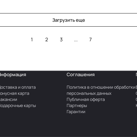
Загрузить еще
1
2
3
...
7
Информация
Соглашения
оставка и оплата
Политика в отношении обработки
онусная карта
персональных данных
акансии
Публичная оферта
одарочные карты
Партнеры
Гарантии