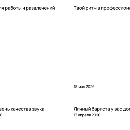
Статьи
ля работы и развлечений
Твой ритм в профессион
18 мая 2026
Статьи
ень качества звука
Личный бариста у вас до
26
13 апреля 2026