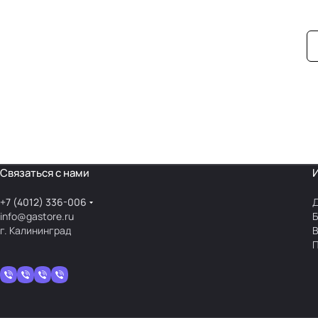
Связаться с нами
+7 (4012) 336-006
Д
info@gastore.ru
Б
г. Калининград
В
П