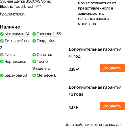
Зубная щетка SOOCAS Sonic
может отличаться от
Electric Toothbrush PT1
представленного в
зависимости от
Все описание
настроек вашего
монитора
Наличие:
Маточкина 2А
Громовой 13Б
Литовский вал
Гвардейск
2
Дополнительная гарантия
Гусев
Советск
+1 год
Черняховск
Tecno
Добавить
Эпицентр
238 ₽
Баранова 30
Мегафон БГ
Дополнительная гарантия
+2 года
Добавить
437 ₽
Цена действительна только для