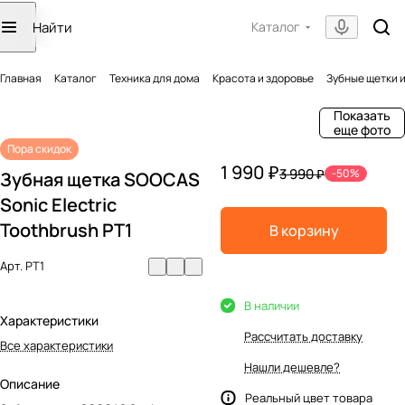
Каталог
Главная
Каталог
Техника для дома
Красота и здоровье
Зубные щетки 
Показать
еще фото
Пора скидок
1 990 ₽
3 990 ₽
-50%
Зубная щетка SOOCAS
Sonic Electric
Toothbrush PT1
В корзину
Арт.
PT1
В наличии
Характеристики
Рассчитать доставку
Все характеристики
Нашли дешевле?
Описание
Реальный цвет товара