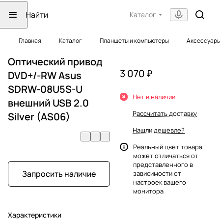
Каталог
Главная
Каталог
Планшеты и компьютеры
Аксессуары
Оптический привод
3 070 ₽
DVD+/-RW Asus
SDRW-08U5S-U
Нет в наличии
внешний USB 2.0
Рассчитать доставку
Silver (AS06)
Нашли дешевле?
Реальный цвет товара
может отличаться от
представленного в
Запросить наличие
зависимости от
настроек вашего
монитора
Характеристики