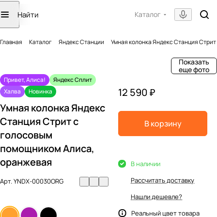
Каталог
Главная
Каталог
Яндекс Станции
Умная колонка Яндекс Станция Стрит
Показать
еще фото
Привет, Алиса!
Яндекс Сплит
12 590 ₽
Халва
Новинка
Умная колонка Яндекс
Станция Стрит с
В корзину
голосовым
помощником Алиса,
оранжевая
В наличии
Рассчитать доставку
Арт.
YNDX-00030ORG
Нашли дешевле?
Реальный цвет товара