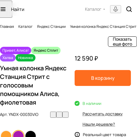
Каталог
Главная
Каталог
Яндекс Станции
Умная колонка Яндекс Станция Стрит
Показать
еще фото
Привет, Алиса!
Яндекс Сплит
12 590 ₽
Халва
Новинка
Умная колонка Яндекс
Станция Стрит с
В корзину
голосовым
помощником Алиса,
фиолетовая
В наличии
Рассчитать доставку
Арт.
YNDX-00030VIO
Нашли дешевле?
Реальный цвет товара