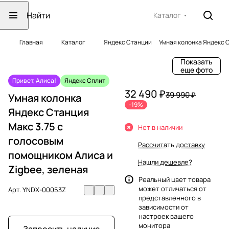
Каталог
Главная
Каталог
Яндекс Станции
Умная колонка Яндекс С
Показать
еще фото
Привет, Алиса!
Яндекс Сплит
32 490 ₽
39 990 ₽
Умная колонка
-19%
Яндекс Станция
Макс 3.75 с
Нет в наличии
голосовым
Рассчитать доставку
помощником Алиса и
Нашли дешевле?
Zigbee, зеленая
Реальный цвет товара
может отличаться от
Арт.
YNDX-00053Z
представленного в
зависимости от
настроек вашего
монитора
Запросить наличие