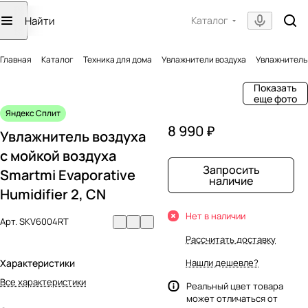
Каталог
Главная
Каталог
Техника для дома
Увлажнители воздуха
Увлажнитель 
Показать
еще фото
Яндекс Сплит
8 990 ₽
Увлажнитель воздуха
с мойкой воздуха
Запросить
Smartmi Evaporative
наличие
Humidifier 2, CN
Нет в наличии
Арт.
SKV6004RT
Рассчитать доставку
Характеристики
Нашли дешевле?
Все характеристики
Реальный цвет товара
может отличаться от