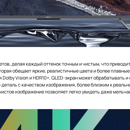
етов, делая каждый оттенок точным и чистым, что приводи
торая обещает яркие, реалистичные цвета и более плавны
Dolby Vision и HDR10+, QLED-экран может обрабатывать и
 деталь с качеством изображения, более близким к реально
 чистое изображение позволяет легко увидеть даже мельча