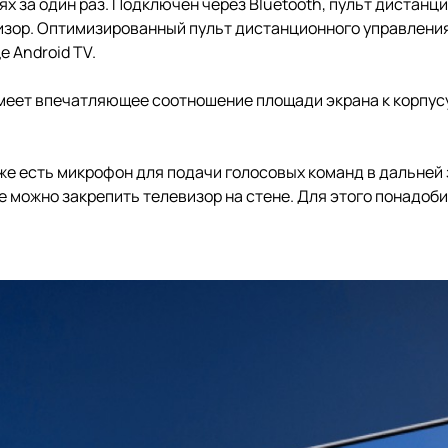
ях за один раз. Подключен через Bluetooth, пульт дистан
визор. Оптимизированный пульт дистанционного управлени
е Android TV.
меет впечатляющее соотношение площади экрана к корпусу
е есть микрофон для подачи голосовых команд в дальней з
же можно закрепить телевизор на стене. Для этого понадоб