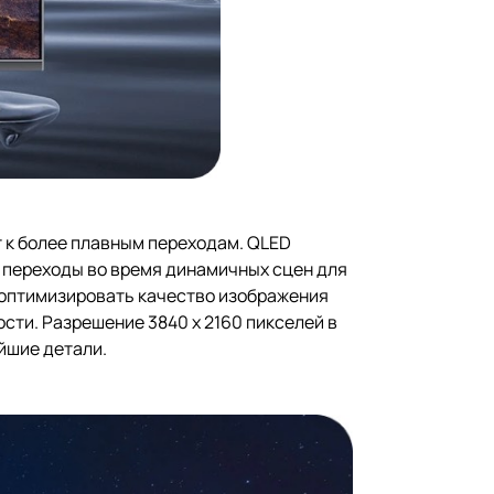
т к более плавным переходам. QLED
е переходы во время динамичных сцен для
 оптимизировать качество изображения
сти. Разрешение 3840 x 2160 пикселей в
йшие детали.