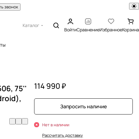
ть звонок
Каталог
Войти
Сравнение
Избранное
Корзина
кты
114 990 ₽
06, 75''
droid),
Запросить наличие
Нет в наличии
Рассчитать доставку