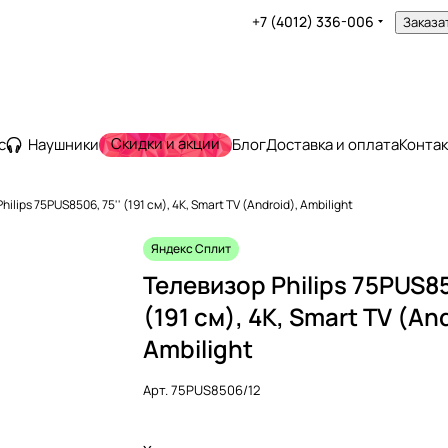
+7 (4012) 336-006
Заказа
Скидки и акции
с
Наушники
Блог
Доставка и оплата
Конта
ilips 75PUS8506, 75'' (191 см), 4K, Smart TV (Android), Ambilight
Яндекс Сплит
Телевизор Philips 75PUS85
(191 см), 4K, Smart TV (An
Ambilight
Арт.
75PUS8506/12