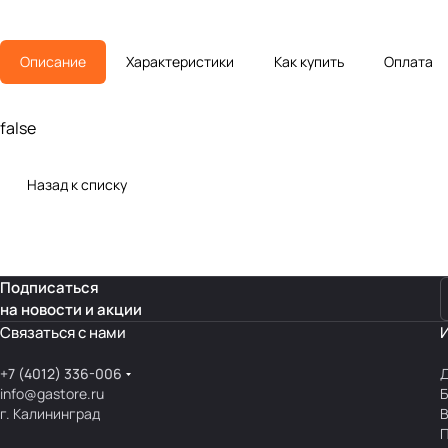
Описание
Характеристики
Как купить
Оплата
false
Назад к списку
Подписаться
на новости и акции
Связаться с нами
+7 (4012) 336-006
Д
info@gastore.ru
Б
г. Калининград
В
П