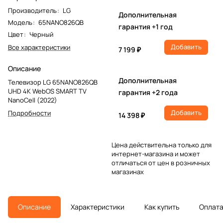
Производитель
:
LG
Дополнительная
Модель
:
65NANO826QB
гарантия +1 год
Цвет
:
Черный
Добавить
Все характеристики
7 199 ₽
Описание
Дополнительная
Телевизор LG 65NANO826QB
UHD 4K WebOS SMART TV
гарантия +2 года
NanoCell (2022)
Добавить
Подробности
14 398 ₽
Цена действительна только для
интернет-магазина и может
отличаться от цен в розничных
магазинах
Описание
Характеристики
Как купить
Оплат