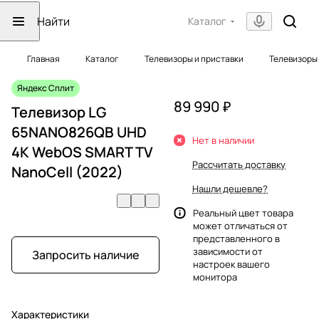
Каталог
Главная
Каталог
Телевизоры и приставки
Телевизоры
Яндекс Сплит
89 990 ₽
Телевизор LG
65NANO826QB UHD
Нет в наличии
4K WebOS SMART TV
Рассчитать доставку
NanoCell (2022)
Нашли дешевле?
Реальный цвет товара
может отличаться от
представленного в
зависимости от
Запросить наличие
настроек вашего
монитора
Характеристики