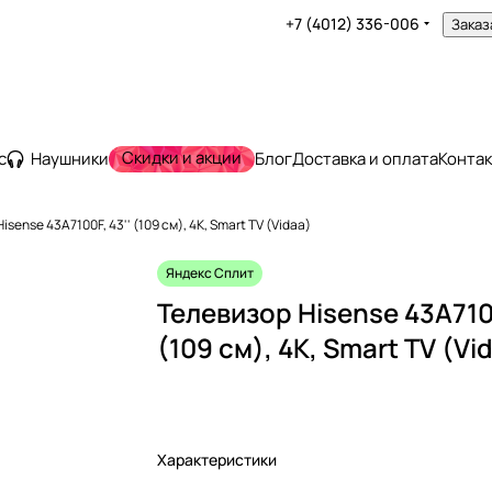
+7 (4012) 336-006
Заказ
Скидки и акции
с
Наушники
Блог
Доставка и оплата
Конта
isense 43A7100F, 43'' (109 см), 4K, Smart TV (Vidaa)
Яндекс Сплит
Телевизор Hisense 43A7100
(109 см), 4K, Smart TV (Vi
Характеристики