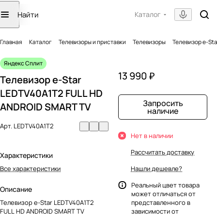
Каталог
Главная
Каталог
Телевизоры и приставки
Телевизоры
Телевизор e-St
Яндекс Сплит
13 990 ₽
Телевизор e-Star
LEDTV40A1T2 FULL HD
Запросить
ANDROID SMART TV
наличие
Арт.
LEDTV40A1T2
Нет в наличии
Рассчитать доставку
Характеристики
Все характеристики
Нашли дешевле?
Реальный цвет товара
Описание
может отличаться от
Телевизор e-Star LEDTV40A1T2
представленного в
FULL HD ANDROID SMART TV
зависимости от