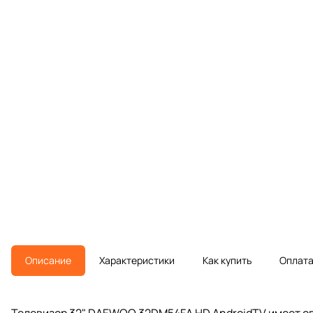
Описание
Характеристики
Как купить
Оплат
Телевизор 32" DAEWOO 32DM54FA HD AndroidTV имеет опе