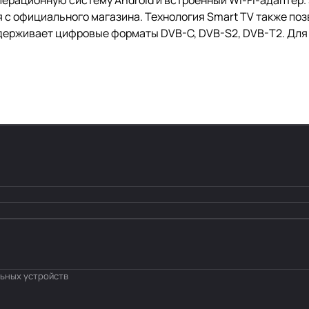
с официального магазина. Технология Smart TV также по
ддерживает цифровые форматы DVB-C, DVB-S2, DVB-T2. Дл
льных устройств