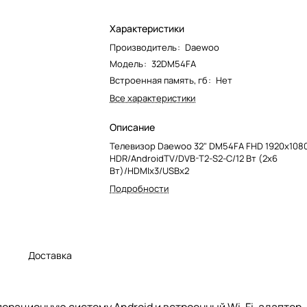
Характеристики
Производитель
:
Daewoo
Модель
:
32DM54FA
Встроенная память, гб
:
Нет
Все характеристики
Описание
Телевизор Daewoo 32" DM54FA FHD 1920х108
HDR/AndroidTV/DVB-T2-S2-C/12 Вт (2x6
Вт)/HDMIх3/USBх2
Подробности
а
Доставка
рационную систему Android и встроенный Wi-Fi-адаптер. 