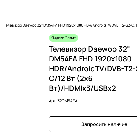
Телевизор Daewoo 32" DM54FA FHD 1920х1080 HDR/AndroidTV/DVB-T2-S2-C/1
Яндекс Сплит
Телевизор Daewoo 32"
DM54FA FHD 1920х1080
HDR/AndroidTV/DVB-T2-
C/12 Вт (2x6
Вт)/HDMIх3/USBх2
Арт.
32DM54FA
Запросить наличие